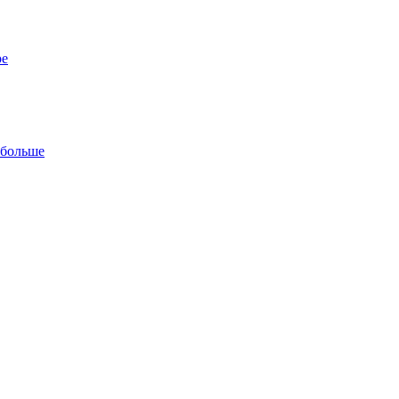
ре
 больше