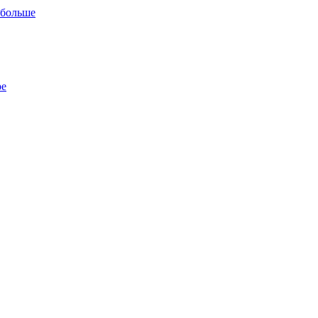
 больше
ре