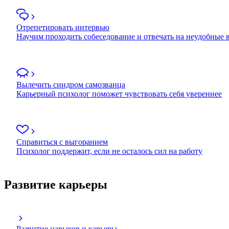
Отрепетировать интервью
Научим проходить собеседование и отвечать на неудобные
Вылечить синдром самозванца
Карьерный психолог поможет чувствовать себя увереннее
Справиться с выгоранием
Психолог поддержит, если не осталось сил на работу
Развитие карьеры
Развитие навыков и карьеры