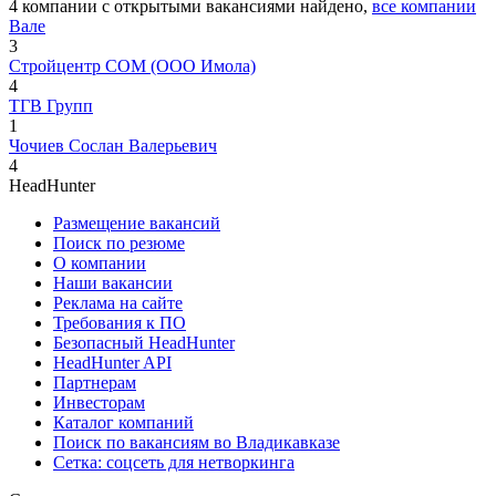
4
компании с открытыми вакансиями
найдено,
все компании
Вале
3
Стройцентр СОМ (ООО Имола)
4
ТГВ Групп
1
Чочиев Сослан Валерьевич
4
HeadHunter
Размещение вакансий
Поиск по резюме
О компании
Наши вакансии
Реклама на сайте
Требования к ПО
Безопасный HeadHunter
HeadHunter API
Партнерам
Инвесторам
Каталог компаний
Поиск по вакансиям во Владикавказе
Сетка: соцсеть для нетворкинга