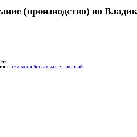
ание (производство) во Влади
оне.
треть
компании без открытых вакансий