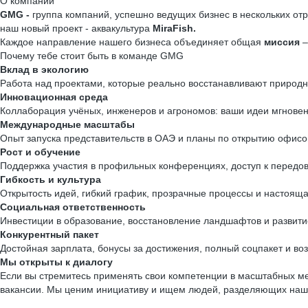
О компании
GMG -
группа компаний, успешно ведущих бизнес в нескольких о
наш новый проект - аквакультура
MiraFish.
Каждое направление нашего бизнеса объединяет общая
миссия
Почему тебе стоит быть в команде GMG
Вклад в экологию
Работа над проектами, которые реально восстанавливают природн
Инновационная среда
Коллаборация учёных, инженеров и агрономов: ваши идеи мгновен
Международные масштабы
Опыт запуска представительств в ОАЭ и планы по открытию офисо
Рост и обучение
Поддержка участия в профильных конференциях, доступ к перед
Гибкость и культура
Открытость идей, гибкий график, прозрачные процессы и настоя
Социальная ответственность
Инвестиции в образование, восстановление ландшафтов и развити
Конкурентный пакет
Достойная зарплата, бонусы за достижения, полный соцпакет и во
Мы открыты к диалогу
Если вы стремитесь применять свои компетенции в масштабных м
вакансии. Мы ценим инициативу и ищем людей, разделяющих наш