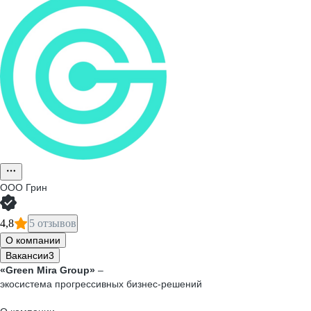
ООО
Грин
4,8
5 отзывов
О компании
Вакансии
3
«Green Mira Group»
–
экосистема прогрессивных бизнес‑решений