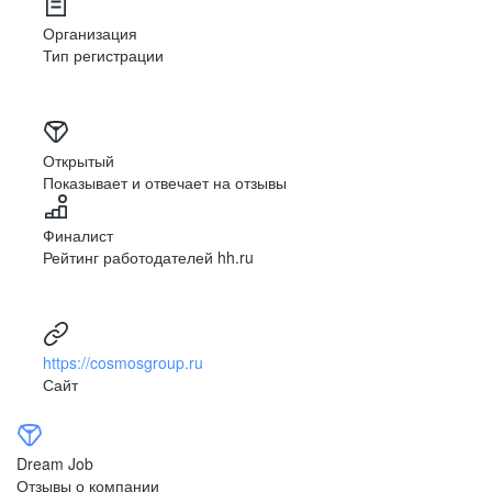
обучения
Организация
Тип регистрации
Открытый
Показывает и отвечает на отзывы
Финалист
Рейтинг работодателей hh.ru
*
Обучение от лидера
гостиничной
https://cosmosgroup.ru
индустрии в России
Сайт
Доступ к знаниям, основанным на международных
стандартах
Dream Job
Отзывы о компании