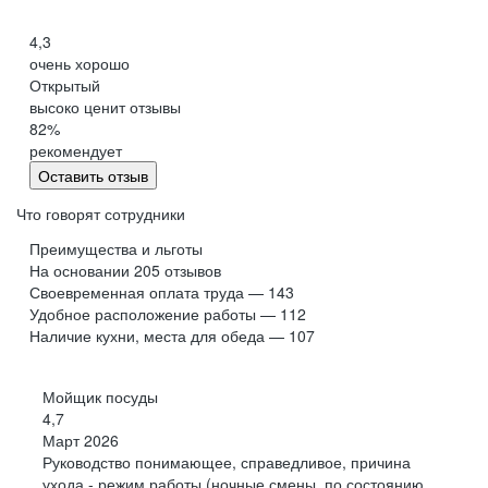
*
Обучение от лидера
гостиничной индустрии
4,3
в России
очень хорошо
Открытый
высоко ценит отзывы
Космическая команда
82
%
Обмен опытом с профессионалами, ценные связи
рекомендует
и сильное комьюнити
Оставить отзыв
Финансовый
и бухгалтерский учёты
Что говорят сотрудники
Преимущества и льготы
На основании
205
отзывов
Своевременная оплата труда — 143
Удобное расположение работы — 112
Бизнес-аналитика
Наличие кухни, места для обеда — 107
Актуальная вселенная знаний
Школы по профессиям, регулярные тренинги
Мойщик посуды
и отраслевые кейс‑чемпионаты
4,7
Март 2026
Руководство понимающее, справедливое, причина
Управление персоналом
и кадровый учёт
ухода - режим работы (ночные смены, по состоянию