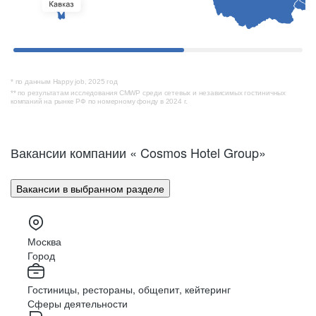
* по данным Happy job, 2025 год
** по результатам исследования CMWP среди сетевых и независимых гостиничных
компаний на рынке РФ по номерному фонду в 2024 г.
Вакансии компании « Cosmos Hotel Group»
96
Вакансии в выбранном разделе
тренеров
Москва
50+
Город
Гостиницы, рестораны, общепит, кейтеринг
Сферы деятельности
программ