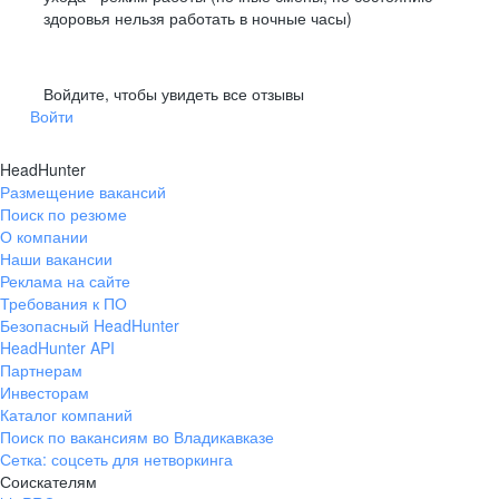
здоровья нельзя работать в ночные часы)
Войдите, чтобы увидеть все отзывы
Войти
Государственная
Разработка на 1С, Yii2 и SQL
образовательная лицензия
HeadHunter
Официальная профессиональная
Размещение вакансий
переподготовка
Поиск по резюме
и повышение квалификации
О компании
Наши вакансии
Реклама на сайте
Требования к ПО
Безопасный HeadHunter
HeadHunter API
Партнерам
Инвесторам
Каталог компаний
Поиск по вакансиям во Владикавказе
Сетка: соцсеть для нетворкинга
Соискателям