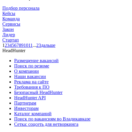
Подбор персонала
Кейсы
Команда
Сервисы
Закон
Лидер
Стартап
1
2
3
4
5
6
7
8
9
10
11
...
23
дальше
HeadHunter
Размещение вакансий
Поиск по резюме
О компании
Наши вакансии
Реклама на сайте
Требования к ПО
Безопасный HeadHunter
HeadHunter API
Партнерам
Инвесторам
Каталог компаний
Поиск по вакансиям во Владикавказе
Сетка: соцсеть для нетворкинга