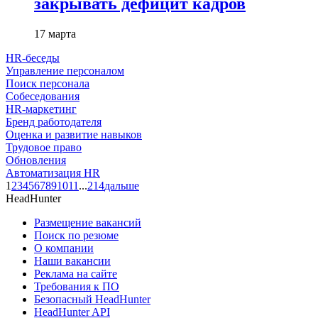
закрывать дефицит кадров
17 марта
HR-беседы
Управление персоналом
Поиск персонала
Собеседования
HR-маркетинг
Бренд работодателя
Оценка и развитие навыков
Трудовое право
Обновления
Автоматизация HR
1
2
3
4
5
6
7
8
9
10
11
...
214
дальше
HeadHunter
Размещение вакансий
Поиск по резюме
О компании
Наши вакансии
Реклама на сайте
Требования к ПО
Безопасный HeadHunter
HeadHunter API