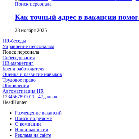
Поиск персонала
Как точный адрес в вакансии помог
28 ноября 2025
HR-беседы
Управление персоналом
Поиск персонала
Собеседования
HR-маркетинг
Бренд работодателя
Оценка и развитие навыков
Трудовое право
Обновления
Автоматизация HR
1
2
3
4
5
6
7
8
9
10
11
...
47
дальше
HeadHunter
Размещение вакансий
Поиск по резюме
О компании
Наши вакансии
Реклама на сайте