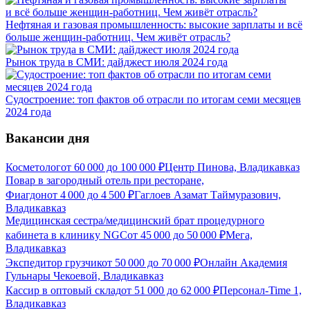
Нефтяная и газовая промышленность: высокие зарплаты и всё
больше женщин-работниц. Чем живёт отрасль?
Рынок труда в СМИ: дайджест июля 2024 года
Судостроение: топ фактов об отрасли по итогам семи месяцев
2024 года
Вакансии дня
Косметолог
от
60 000
до
100 000
₽
Центр Пинова, Владикавказ
Повар в загородный отель при ресторане,
Фиагдон
от
4 000
до
4 500
₽
Гаглоев Азамат Таймуразович,
Владикавказ
Медицинская сестра/медицинский брат процедурного
кабинета в клинику NGC
от
45 000
до
50 000
₽
Мега,
Владикавказ
Экспедитор грузчик
от
50 000
до
70 000
₽
Онлайн Академия
Гульнары Чекоевой, Владикавказ
Кассир в оптовый склад
от
51 000
до
62 000
₽
Персонал-Time 1,
Владикавказ