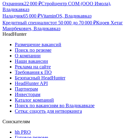
Охранник
22 000
₽
Стройцентр СОМ (ООО Имола),
Владикавказ
Наладчик
65 000
₽
VitaminOS, Владикавказ
Кредитный специалист
от
50 000
до
70 000
₽
Кцоев Хетаг
Маирбекович, Владикавказ
HeadHunter
Размещение вакансий
Поиск по резюме
О компании
Наши вакансии
Реклама на сайте
Требования к ПО
Безопасный HeadHunter
HeadHunter API
Партнерам
Инвесторам
Каталог компаний
Поиск по вакансиям во Владикавказе
Сетка: соцсеть для нетворкинга
Соискателям
hh PRO
Готовое резюме