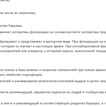
ом числе их семантика;
нутри Карьеры.
еняет алгоритмы фильтрации на основе контента (алгоритмы град
фровывает и представляет в векторном виде. При фильтрации на о
ли которые он изучает в настоящее время. При коллаборативной ф
льзователей или элементы с историей оценок, аналогичной текущ
и поиске в базе резюме и запросов соискателей при поиске вакан
рать наиболее подходящие;
одателей и ранжирования результатов поисковой выдачи в целях п
 ленте рекомендаций, вариантов подписок на людей и сообщества 
 в ленте и рекомендаций в соответствующих разделах Карьеры, а