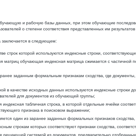
бучающую и рабочую базы данных, при этом обучающие последов
ователей о степени соответствия представленных им результатов 
 заключается в следующем:
ве строк которой используются индексные строки, соответствующ
ия матриц обучающая индексная матрица сжимается с частичной п
аранее заданным формальным признакам сходства, где документы,
ой в качестве исходных данных используются индексные строки д
ователей для документов из обучающей группы;
индексная табличная строка, в которой отдельные ячейки соответ
тствующего признака в поисковом выражении;
ляется один из заранее заданных формальных признаков сходства
ксным строкам которых соответствуют признаки сходства, соотве
е решающей системой из документов, предварительно отобранных 