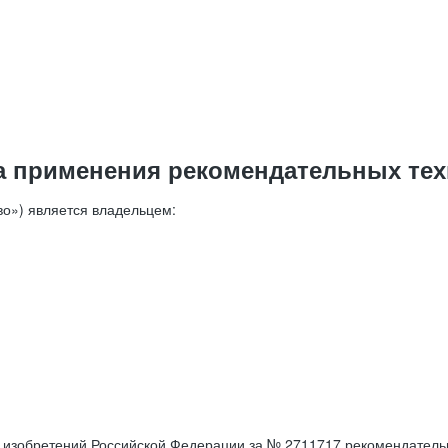
а применения рекомендательных тех
о») является владельцем:
е изобретений Российской Федерации за № 2711717 рекомендатель