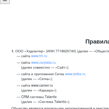
Правил
1.
ООО «Хэдхантер» (ИНН 7718620740) (далее — «Обществ
сайта
www.hh.ru
cайта
www.zarplata.ru
(далее совместно — «Сайт»);
сайта и приложения Сетка
www.setka.ru
(далее — «Сетка»);
сайта www.career.ru
(далее — «Карьера»);
CRM-системы Talantix
(далее — «Система Talantix»).
Общество является владельцем запатентованной в реестр