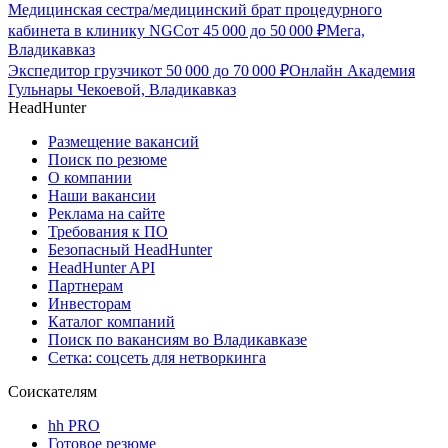
Медицинская сестра/медицинский брат процедурного
кабинета в клинику NGC
от
45 000
до
50 000
₽
Мега,
Владикавказ
Экспедитор грузчик
от
50 000
до
70 000
₽
Онлайн Академия
Гульнары Чекоевой, Владикавказ
HeadHunter
Размещение вакансий
Поиск по резюме
О компании
Наши вакансии
Реклама на сайте
Требования к ПО
Безопасный HeadHunter
HeadHunter API
Партнерам
Инвесторам
Каталог компаний
Поиск по вакансиям во Владикавказе
Сетка: соцсеть для нетворкинга
Соискателям
hh PRO
Готовое резюме