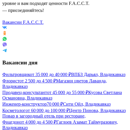
уровне и вам подходят ценности F.A.C.C.T.
— присоединяйтесь!
Вакансии F.A.C.C.T.
Вакансии дня
Фильтровщик
от
35 000
до
40 000
₽
ВПБЗ Дарьял, Владикавказ
Флорист
от
2 500
до
4 500
₽
Магазин цветов Лаванда,
Владикавказ
Продавец-консультант
от
45 000
до
55 000
₽
Кусова Светлана
Османовна, Владикавказ
Инженер-конструктор
70 000
₽
Сити Ойл, Владикавказ
Косметолог
от
60 000
до
100 000
₽
Центр Пинова, Владикавказ
Повар в загородный отель при ресторане,
Фиагдон
от
4 000
до
4 500
₽
Гаглоев Азамат Таймуразович,
Владикавказ