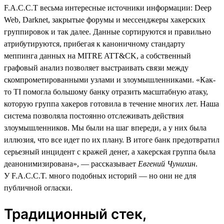
F.A.C.C.T весьма интересные источники информации: Deep
Web, Darknet, закрытые форумы и мессенджеры хакерских
группировок и так далее. Данные сортируются и правильно
атрибутируются, прибегая к каноничному стандарту
меппинга данных на MITRE ATT&CK, а собственный
графовый анализ позволяет выстраивать связи между
скомпрометированными узлами и злоумышленниками. «Как-
то TI помогла большому банку отразить масштабную атаку,
которую группа хакеров готовила в течение многих лет. Наша
система позволяла постоянно отслеживать действия
злоумышленников. Мы были на шаг впереди, а у них была
иллюзия, что все идет по их плану. В итоге банк предотвратил
серьезный инцидент с кражей денег, а хакерская группа была
деанонимизирована», — рассказывает
Евгений Чунихин
.
У F.A.C.C.T. много подобных историй — но они не для
публичной огласки.
Традиционный стек,