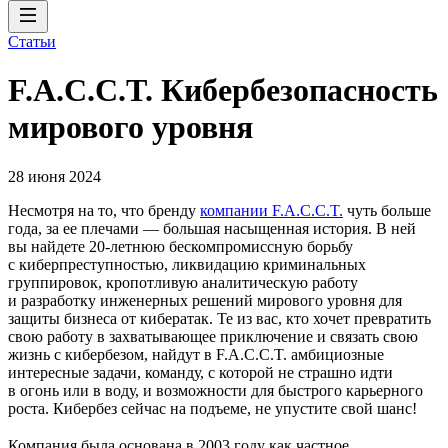
Статьи
F.A.C.C.T. Кибербезопасность
мирового уровня
28 июня 2024
Несмотря на то, что бренду
компании F.A.C.C.T.
чуть больше
года, за ее плечами — большая насыщенная история. В ней
вы найдете 20‑летнюю бескомпромиссную борьбу
с киберпреступностью, ликвидацию криминальных
группировок, кропотливую аналитическую работу
и разработку инженерных решений мирового уровня для
защиты бизнеса от кибератак. Те из вас, кто хочет превратить
свою работу в захватывающее приключение и связать свою
жизнь с кибербезом, найдут в F.A.C.C.T. амбициозные
интересные задачи, команду, с которой не страшно идти
в огонь или в воду, и возможности для быстрого карьерного
роста. Кибербез сейчас на подъеме, не упустите свой шанс!
Компания была основана в 2003 году как частное