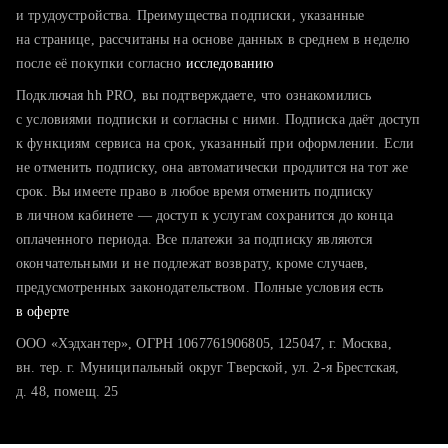
тратите много времени на поиск и вручную поднимаете
и трудоустройства. Преимущества подписки, указанные
резюме
на странице, рассчитаны на основе данных в среднем в неделю
после её покупки согласно
хотите сравнить себя с конкурентами и оценить шансы
исследованию
Подключая hh PRO, вы подтверждаете, что ознакомились
с условиями подписки и согласны с ними. Подписка даёт доступ
к функциям сервиса на срок, указанный при оформлении. Если
не отменить подписку, она автоматически продлится на тот же
срок. Вы имеете право в любое время отменить подписку
в личном кабинете — доступ к услугам сохранится до конца
оплаченного периода. Все платежи за подписку являются
окончательными и не подлежат возврату, кроме случаев,
предусмотренных законодательством. Полные условия есть
в оферте
ООО «Хэдхантер», ОГРН 1067761906805, 125047, г. Москва,
вн. тер. г. Муниципальный округ Тверской, ул. 2-я Брестская,
д. 48, помещ. 25